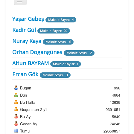
Gezinme
geçişini
değiştir
Yaşar Gebeş
Makale Sayısı: 4
Kadir Gül
Makale Sayısı: 20
Nuray Kaya
Makale Sayısı: 6
Orhan Dogangünes
Makale Sayısı: 2
Altun BAYRAM
Makale Sayısı: 1
Ercan Gök
Makale Sayısı: 3
Bugün
998
Dün
4664
Bu Hafta
13639
Geçen son 2 yil
9391051
Bu Ay
15849
Geçen Ay
74246
Tümü
29650857