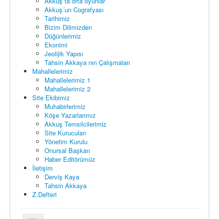
Akkuş ta orta oyunlar
Akkuş´un Cografyası
Tarihimiz
Bizim Dilimizden
Düğünlerimiz
Ekonimi
Jeolijik Yapısı
Tahsin Akkaya nın Çalışmaları
Mahallelerimiz
Mahallelerimiz 1
Mahallelerimiz 2
Site Ekibimiz
Muhabirlerimiz
Köşe Yazarlarımız
Akkuş Temsilcilerimiz
Site Kurucuları
Yönetim Kurulu
Onursal Başkan
Haber Editörümüz
İletişim
Derviş Kaya
Tahsin Akkaya
Z.Defteri