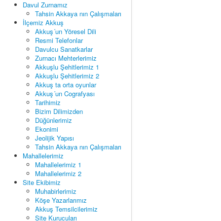
Davul Zurnamız
Tahsin Akkaya nın Çalışmaları
İlçemiz Akkuş
Akkuş´un Yöresel Dili
Resmi Telefonlar
Davulcu Sanatkarlar
Zurnacı Mehterlerimiz
Akkuşlu Şehitlerimiz 1
Akkuşlu Şehitlerimiz 2
Akkuş ta orta oyunlar
Akkuş´un Cografyası
Tarihimiz
Bizim Dilimizden
Düğünlerimiz
Ekonimi
Jeolijik Yapısı
Tahsin Akkaya nın Çalışmaları
Mahallelerimiz
Mahallelerimiz 1
Mahallelerimiz 2
Site Ekibimiz
Muhabirlerimiz
Köşe Yazarlarımız
Akkuş Temsilcilerimiz
Site Kurucuları