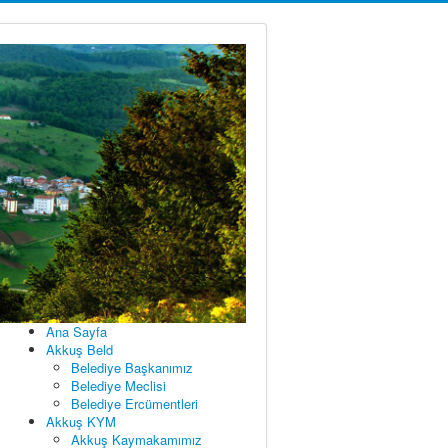
Ana Sayfa
Akkuş Beld
Belediye Başkanımız
Belediye Meclisi
Belediye Ercümentleri
Akkuş KYM
Akkuş Kaymakamımız