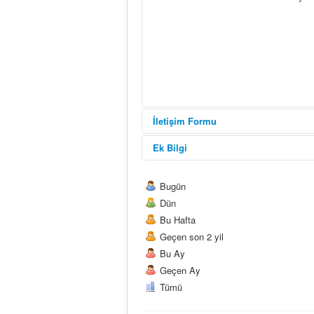
İletişim Formu
Ek Bilgi
e-Posta Gönder
Merhaba 
Bugün
kullanabi
Dün
*
Zorunlu alanlar
Bu Hafta
Geçen son 2 yil
İsim
*
Bu Ay
Geçen Ay
e-Posta
*
Tümü
Konu
*