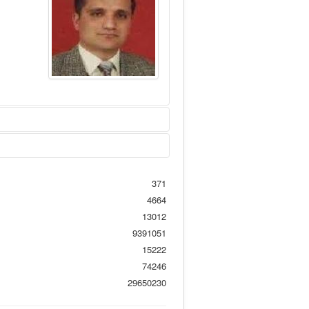
52@hotmail.com
adresimi
371
4664
13012
9391051
15222
74246
29650230