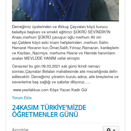
Derneğimiz üyelerinden ve Akkuş Çayıralan köyü kurucu
belediye başkanı ve emekli eğitimci ŞÜKRÜ SEVİNDİK'İN
Anası,merhum ŞÜKRÜ çavuşun oğlu merhum Ali nin
eşi,Çaldere köyü eski imam hatiplerinden ,merhum Salim
Hamarat Hocanın kızı,Ömer,Salih,Yılmaz,Ramazan, kardeşlerin
ve Kezban,,Nazmiye, merhume Hüsne ve Hamide hanımların
anaları MEVLÜDE HANİM vefat etmiştir.
Cenazesi bu gün 09.03.2021 salı günü ikindi namazı
sonrası,Çayıralan Belalan mahallesinde aile mezarlığında defin
edilecektir. Derneğimiz yönetim kurulu adına, aile bireylerine ve
sevenlerine baş sağlığı ve sabırlar diliyoruz.....
www.yesilakkus.com Köşe Yazarı Kadir Gül
Yorum Ekle
24KASIM TÜRKİYE'MİZDE
ÖĞRETMENLER GÜNÜ
Ayrıntılar