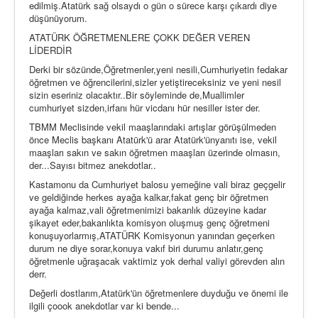
edilmiş.Atatürk sağ olsaydı o gün o sürece karşı çıkardı diye
düşünüyorum.
ATATÜRK ÖĞRETMENLERE ÇOKK DEĞER VEREN
LİDERDİR
Derki bir sözünde,Öğretmenler,yeni nesili,Cumhuriyetin fedakar
öğretmen ve öğrencilerini,sizler yetiştireceksiniz ve yeni nesil
sizin eseriniz olacaktır..Bir söyleminde de,Muallimler
cumhuriyet sizden,irfanı hür vicdanı hür nesiller ister der.
TBMM Meclisinde vekil maaşlarındaki artışlar görüşülmeden
önce Meclis başkanı Atatürk'ü arar Atatürk'ünyanıtı ise, vekil
maaşları sakın ve sakın öğretmen maaşları üzerinde olmasın,
der...Sayısı bitmez anekdotlar..
Kastamonu da Cumhuriyet balosu yemeğine vali biraz geçgelir
ve geldiğinde herkes ayağa kalkar,fakat genç bir öğretmen
ayağa kalmaz,vali öğretmenimizi bakanlık düzeyine kadar
şikayet eder,bakanlıkta komisyon oluşmuş genç öğretmeni
konuşuyorlarmış,ATATÜRK Komisyonun yanından geçerken
durum ne diye sorar,konuya vakıf biri durumu anlatır,genç
öğretmenle uğraşacak vaktimiz yok derhal valiyi görevden alın
derr.
Değerli dostlarım,Atatürk'ün öğretmenlere duyduğu ve önemi ile
ilgili çoook anekdotlar var ki bende...