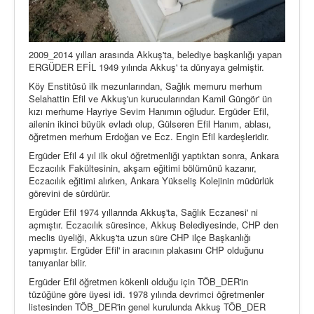
2009_2014 yılları arasında Akkuş'ta, belediye başkanlığı yapan
ERGÜDER EFİL 1949 yılında Akkuş' ta dünyaya gelmiştir.
Köy Enstitüsü ilk mezunlarından, Sağlık memuru merhum
Selahattin Efil ve Akkuş'un kurucularından Kamil Güngör' ün
kızı merhume Hayriye Sevim Hanımın oğludur. Ergüder Efil,
ailenin ikinci büyük evladı olup, Gülseren Efil Hanım, ablası,
öğretmen merhum Erdoğan ve Ecz. Engin Efil kardeşleridir.
Ergüder Efil 4 yıl ilk okul öğretmenliği yaptıktan sonra, Ankara
Eczacılık Fakültesinin, akşam eğitimi bölümünü kazanır,
Eczacılık eğitimi alırken, Ankara Yükseliş Kolejinin müdürlük
görevini de sürdürür.
Ergüder Efil 1974 yıllarında Akkuş'ta, Sağlık Eczanesi' ni
açmıştır. Eczacılık süresince, Akkuş Belediyesinde, CHP den
meclis üyeliği, Akkuş'ta uzun süre CHP ilçe Başkanlığı
yapmıştır. Ergüder Efil' in aracının plakasını CHP olduğunu
tanıyanlar bilir.
Ergüder Efil öğretmen kökenli olduğu için TÖB_DER'in
tüzüğüne göre üyesi idi. 1978 yılında devrimci öğretmenler
listesinden TÖB_DER'in genel kurulunda Akkuş TÖB_DER