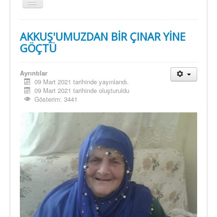
Gezinme
geçişini
değiştir
AKKUŞ'UMUZDAN BİR ÇINAR YİNE
GÖÇTÜ
Ayrıntılar
09 Mart 2021 tarihinde yayınlandı.
09 Mart 2021 tarihinde oluşturuldu
Gösterim: 3441