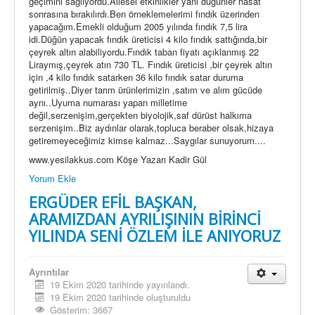
geçimini sağlıyordu.Ailesel etkinlikler yani düğünler hasat
sonrasına bırakılırdı.Ben örneklemelerimi fındık üzerinden
yapacağım.Emekli olduğum 2005 yılında fındık 7,5 lira
idi.Düğün yapacak fındık üreticisi 4 kilo fındık sattığında,bir
çeyrek altın alabiliyordu.Fındık taban fiyatı açıklanmış 22
Liraymış,çeyrek atın 730 TL. Fındık üreticisi ,bir çeyrek altın
için ,4 kilo fındık satarken 36 kilo fındık satar duruma
getirilmiş..Diyer tarım ürünlerimizin ,satım ve alım gücüde
aynı..Uyuma numarası yapan milletime
değil,serzenişim,gerçekten biyolojik,saf dürüst halkıma
serzenişim..Biz aydınlar olarak,topluca beraber olsak,hizaya
getiremeyeceğimiz kimse kalmaz...Saygılar sunuyorum....
www.yesilakkus.com Köşe Yazarı Kadir Gül
Yorum Ekle
ERGÜDER EFİL BAŞKAN,
ARAMIZDAN AYRILIŞININ BİRİNCİ
YILINDA SENİ ÖZLEM İLE ANIYORUZ
Ayrıntılar
19 Ekim 2020 tarihinde yayınlandı.
19 Ekim 2020 tarihinde oluşturuldu
Gösterim: 3667