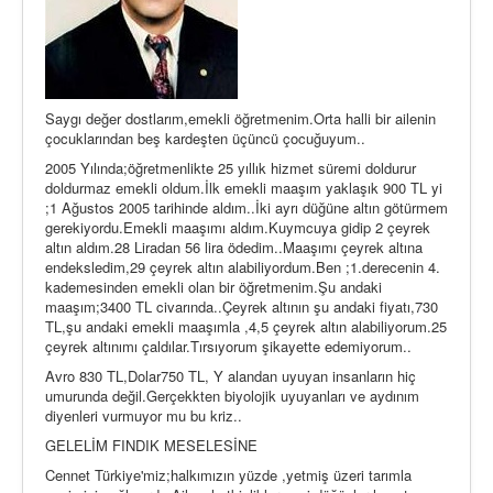
Saygı değer dostlarım,emekli öğretmenim.Orta halli bir ailenin
çocuklarından beş kardeşten üçüncü çocuğuyum..
2005 Yılında;öğretmenlikte 25 yıllık hizmet süremi doldurur
doldurmaz emekli oldum.İlk emekli maaşım yaklaşık 900 TL yi
;1 Ağustos 2005 tarihinde aldım..İki ayrı düğüne altın götürmem
gerekiyordu.Emekli maaşımı aldım.Kuymcuya gidip 2 çeyrek
altın aldım.28 Liradan 56 lira ödedim..Maaşımı çeyrek altına
endeksledim,29 çeyrek altın alabiliyordum.Ben ;1.derecenin 4.
kademesinden emekli olan bir öğretmenim.Şu andaki
maaşım;3400 TL civarında..Çeyrek altının şu andaki fiyatı,730
TL,şu andaki emekli maaşımla ,4,5 çeyrek altın alabiliyorum.25
çeyrek altınımı çaldılar.Tırsıyorum şikayette edemiyorum..
Avro 830 TL,Dolar750 TL, Y alandan uyuyan insanların hiç
umurunda değil.Gerçekkten biyolojik uyuyanları ve aydınım
diyenleri vurmuyor mu bu kriz..
GELELİM FINDIK MESELESİNE
Cennet Türkiye'miz;halkımızın yüzde ,yetmiş üzeri tarımla