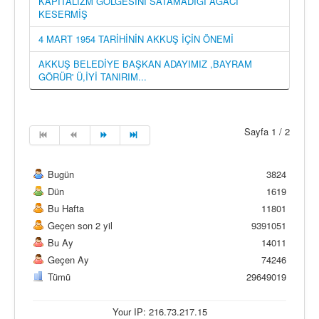
KAPİTALİZM GÖLGESİNİ SATAMADIĞI AĞACI
KESERMİŞ
4 MART 1954 TARİHİNİN AKKUŞ İÇİN ÖNEMİ
AKKUŞ BELEDİYE BAŞKAN ADAYIMIZ ,BAYRAM
GÖRÜR' Ü,İYİ TANIRIM...
Sayfa 1 / 2
Bugün
3824
Dün
1619
Bu Hafta
11801
Geçen son 2 yil
9391051
Bu Ay
14011
Geçen Ay
74246
Tümü
29649019
Your IP: 216.73.217.15