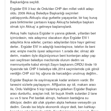
Başkanlığına seçildi.
Ergüder Efil 3 kez de Ordu'dan CHP den millet vekili adayı
oldu. 2009 Akkuş Belediye Başkanlığı seçimleri
yaklaşıyordu.Akkuşlu olup gurbette yaşayanlar, bir kaç kuruş
para biriktirenler çantasını kapıp Akkuş'ta belediye başkanı
olmak için Akkuş' a gelmeye başlamışlardı.
Akkuş halkı topluca Ergüder in yanına giderek, yıllardan beri
içimizdesin, reis adayımız olacaksın diye Ergüder Efil 'i
adaylıkta ikna ederler, çantacı adaylardan bize hayır gelmez
derler.. Ergüder Efil' in adaylığı kesinleşince, telefon ile beni
arar, enişte meclis üyesi adayımsın 1.sırada der, olmaz abi
derim, madem öyle düşünüyorsun beni kontenjan adayı yap
sen seçilirsen belediye meclisinde olurum dedim ve
memnuniyetle kabul etmişti.Sayın başkanım,ORDU ilinde 19
ilçesinde tek CHP li belediye idik,2014 seçimlerinde çok gönül
verdiğin CHP sizi hiç uğruna da harcadığını unutmuş değilim..
Ergüder Başkan ile sayılmayacak kadar anılarım vardır. Bir
tanesini sizlerle paylaşayım. ARğustos ayı idi, makam aracı
ile, Ordu Valiliğine 5 kişi toplantıya giderken Ergüder Başkan
aracı durdurttu, araçtan indi, bir buçuk litrelik sulardan 2 tane
su ve 5 tane Pet bardak almıştı, herkesin bardağına su
döküyor, dedim abi ufak şişelen alıpta herkese verseydin ya
dedim. Cevabı ise böyle ekonomik oluyor dedi, ben kahkayı