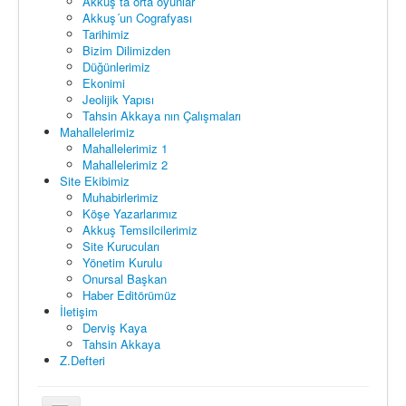
Akkuş ta orta oyunlar
Akkuş´un Cografyası
Tarihimiz
Bizim Dilimizden
Düğünlerimiz
Ekonimi
Jeolijik Yapısı
Tahsin Akkaya nın Çalışmaları
Mahallelerimiz
Mahallelerimiz 1
Mahallelerimiz 2
Site Ekibimiz
Muhabirlerimiz
Köşe Yazarlarımız
Akkuş Temsilcilerimiz
Site Kurucuları
Yönetim Kurulu
Onursal Başkan
Haber Editörümüz
İletişim
Derviş Kaya
Tahsin Akkaya
Z.Defteri