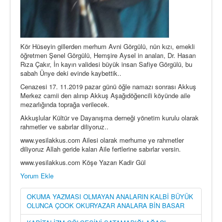
Kör Hüseyin gillerden merhum Avni Görgülü, nün kızı, emekli
öğretmen Şenel Görgülü, Hemşire Aysel in anaları, Dr. Hasan
Rıza Çakır, İn kayın validesi büyük insan Safiye Görgülü, bu
sabah Ünye deki evinde kaybettik..
Cenazesi 17. 11.2019 pazar günü öğle namazı sonrası Akkuş
Merkez camii den alınıp Akkuş Aşağıdöğencili köyünde aile
mezarlığında toprağa verilecek.
Akkuşlular Kültür ve Dayanışma derneği yönetim kurulu olarak
rahmetler ve sabırlar diliyoruz..
www.yesilakkus.com Ailesi olarak merhume ye rahmetler
diliyoruz Allah geride kalan Aile fertlerine sabırlar versin.
www.yesilakkus.com Köşe Yazarı Kadir Gül
Yorum Ekle
OKUMA YAZMASI OLMAYAN ANALARIN KALBİ BÜYÜK
OLUNCA ÇOOK OKURYAZAR ANALARA BİN BASAR