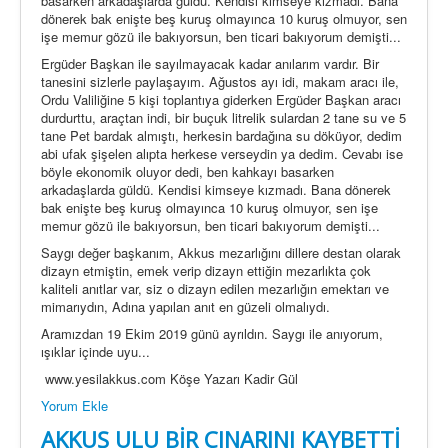
basarken arkadaşlarda güldü. Kendisi kimseye kızmadı. Bana
dönerek bak enişte beş kuruş olmayınca 10 kuruş olmuyor, sen
işe memur gözü ile bakıyorsun, ben ticari bakıyorum demişti...
Ergüder Başkan ile sayılmayacak kadar anılarım vardır. Bir
tanesini sizlerle paylaşayım. Ağustos ayı idi, makam aracı ile,
Ordu Valiliğine 5 kişi toplantıya giderken Ergüder Başkan aracı
durdurttu, araçtan indi, bir buçuk litrelik sulardan 2 tane su ve 5
tane Pet bardak almıştı, herkesin bardağına su döküyor, dedim
abi ufak şişelen alıpta herkese verseydin ya dedim. Cevabı ise
böyle ekonomik oluyor dedi, ben kahkayı basarken
arkadaşlarda güldü. Kendisi kimseye kızmadı. Bana dönerek
bak enişte beş kuruş olmayınca 10 kuruş olmuyor, sen işe
memur gözü ile bakıyorsun, ben ticari bakıyorum demişti...
Saygı değer başkanım, Akkus mezarlığını dillere destan olarak
dizayn etmiştin, emek verip dizayn ettiğin mezarlıkta çok
kaliteli anıtlar var, siz o dizayn edilen mezarlığın emektarı ve
mimarıydın, Adına yapılan anıt en güzeli olmalıydı.
Aramızdan 19 Ekim 2019 günü ayrıldın. Saygı ile anıyorum,
ışıklar içinde uyu...
www.yesilakkus.com Köşe Yazarı Kadir Gül
Yorum Ekle
AKKUŞ ULU BİR ÇINARINI KAYBETTİ