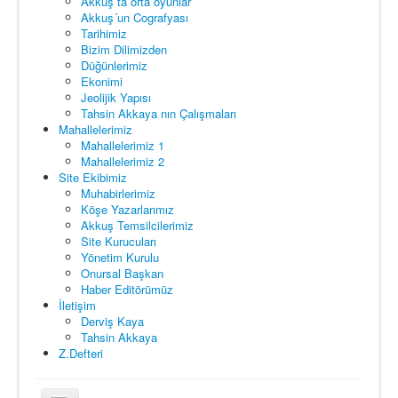
Akkuş ta orta oyunlar
Akkuş´un Cografyası
Tarihimiz
Bizim Dilimizden
Düğünlerimiz
Ekonimi
Jeolijik Yapısı
Tahsin Akkaya nın Çalışmaları
Mahallelerimiz
Mahallelerimiz 1
Mahallelerimiz 2
Site Ekibimiz
Muhabirlerimiz
Köşe Yazarlarımız
Akkuş Temsilcilerimiz
Site Kurucuları
Yönetim Kurulu
Onursal Başkan
Haber Editörümüz
İletişim
Derviş Kaya
Tahsin Akkaya
Z.Defteri