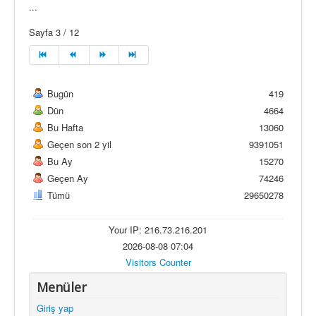
...
Sayfa 3 / 12
Bugün
419
Dün
4664
Bu Hafta
13060
Geçen son 2 yil
9391051
Bu Ay
15270
Geçen Ay
74246
Tümü
29650278
Your IP: 216.73.216.201
2026-08-08 07:04
Visitors Counter
Menüler
Giriş yap